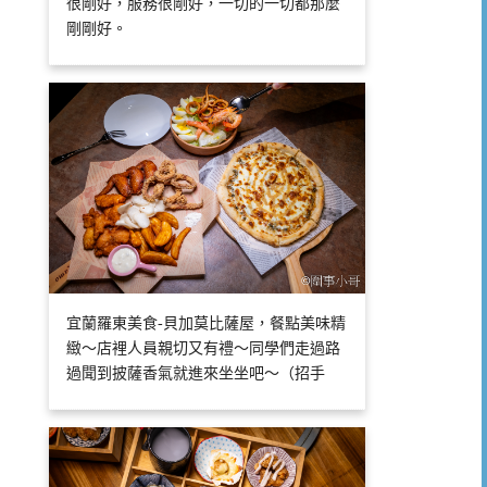
很剛好，服務很剛好，一切的一切都那麼
剛剛好。
宜蘭羅東美食-貝加莫比薩屋，餐點美味精
緻～店裡人員親切又有禮～同學們走過路
過聞到披薩香氣就進來坐坐吧～（招手