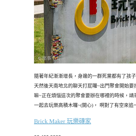
隨著年紀漸漸增長，身邊的一群死黨都有了孩子
天然後天南地北的聊天打屁囉~出門聚會開始要
嘛~正在煩惱這次的聚會要辦在哪裡的時候，靖
一起去玩樂高積木囉~(開心)，
啊對了有空來追一
Brick Maker 玩樂磚家