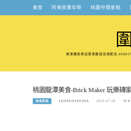
Skip
美食
阿美族豐年祭
桃園中壢景點
to
content
美食攝影食記發表歡迎洽詢配合:098
桃園龍潭美食-Brick Maker 
LEONLOVEGINA
2020-07-28
0
美食影相