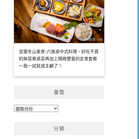
宜蘭冬山美食-六張桌中式料理，好吃不貴
的無菜單桌菜再加上精緻豐富的定食套餐
～我一試就成主顧了！
彙整
彙
整
分類