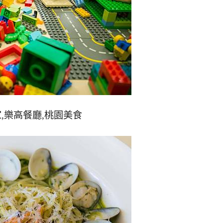
磚家,樂高餐廳,桃園美食