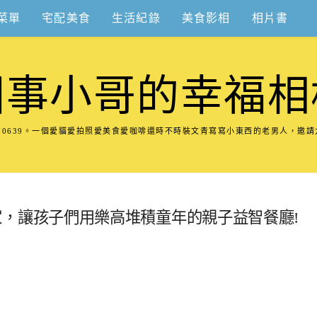
菜單
宅配美食
生活紀錄
美食影相
相片書
圍事小哥的幸福相
8570639。一個愛貓愛拍照愛美食愛咖啡還時不時裝文青寫寫小東西的老男人，邀
玩樂磚家，讓孩子們用樂高堆積童年的親子益智餐廳!