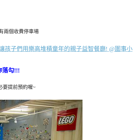
近有兩個收費停車場
落勾!!!
必要提前預約喔~