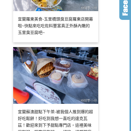
宜蘭羅東美食-玉里橋頭臭豆腐羅東店開幕
啦~快點來吃吃佐料豐富真正外酥內嫩的
玉里臭豆腐吧~
宜蘭蘇澳甜點下午茶-被我個人推到爆的超
好吃鬆餅！好吃到我想一直吃的達克瓦
茲！歡迎來到下予甜點專門店，這裡美味