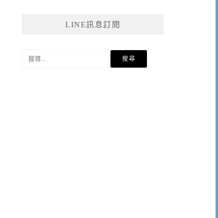
LINE訊息訂閱
搜
尋
關
鍵
字: