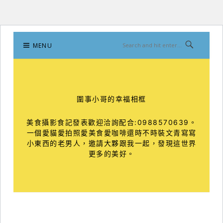
Skip
MENU
to
content
圍事小哥的幸福相框
美食攝影食記發表歡迎洽詢配合:0988570639。
一個愛貓愛拍照愛美食愛咖啡還時不時裝文青寫寫
小東西的老男人，邀請大夥跟我一起，發現這世界
更多的美好。