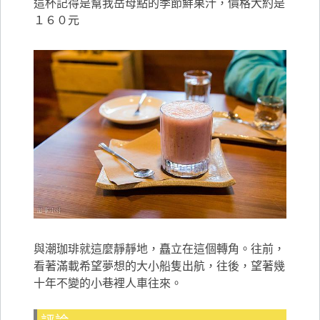
這杯記得是幫我岳母點的季節鮮果汁，價格大約是
１６０元
與潮珈琲就這麼靜靜地，矗立在這個轉角。往前，
看著滿載希望夢想的大小船隻出航，往後，望著幾
十年不變的小巷裡人車往來。