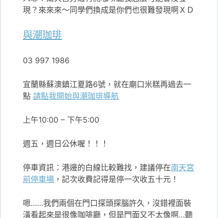
現？來來來～同學們換成是你們也很難發現啊ＸＤ
與潮珈琲
03 997 1986
宜蘭縣蘇澳鎮江夏路6號，就在廟口米糕再過去一
點
請點我開始與潮珈琲導航
上午10:00 – 下午5:00
週五，週日公休喔！！！
停車資訊：港邊的白線比較難找，建議停在
南天宮
前停車場
，記次收費記得是停一次收五十元！
嗯……我們兩個在門口探頭探腦許久，沒錯裡面裝
潢看起來是很像咖啡廳，但是門面又不太像啊…聽