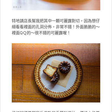
特地請店長幫我把其中一顆可麗露對切，因為想仔
細看看裡面的孔洞分佈，非常不錯！外面脆脆的～
裡面QＱ的～很不錯的可麗露喔！