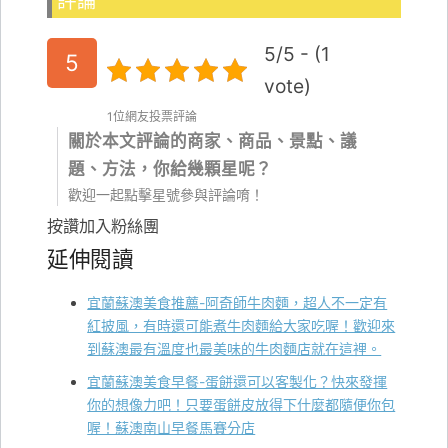
評論
5/5 - (1
5
vote)
1位網友投票評論
關於本文評論的商家、商品、景點、議
題、方法，你給幾顆星呢？
歡迎一起點擊星號參與評論唷！
按讚加入粉絲團
延伸閱讀
宜蘭蘇澳美食推薦-阿奇師牛肉麵，超人不一定有
紅披風，有時還可能煮牛肉麵給大家吃喔！歡迎來
到蘇澳最有溫度也最美味的牛肉麵店就在這裡。
宜蘭蘇澳美食早餐-蛋餅還可以客製化？快來發揮
你的想像力吧！只要蛋餅皮放得下什麼都隨便你包
喔！蘇澳南山早餐馬賽分店