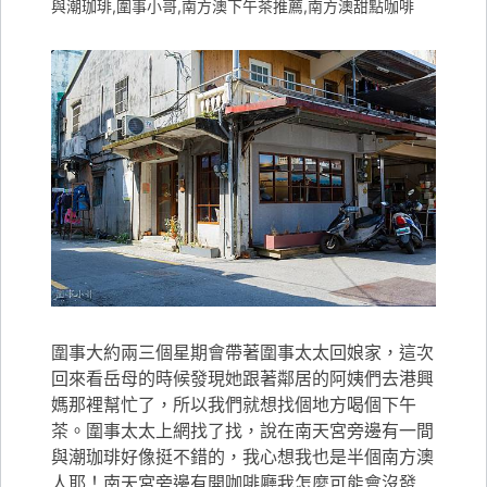
與潮珈琲,圍事小哥,南方澳下午茶推薦,南方澳甜點咖啡
圍事大約兩三個星期會帶著圍事太太回娘家，這次
回來看岳母的時候發現她跟著鄰居的阿姨們去港興
媽那裡幫忙了，所以我們就想找個地方喝個下午
茶。圍事太太上網找了找，說在南天宮旁邊有一間
與潮珈琲好像挺不錯的，我心想我也是半個南方澳
人耶！南天宮旁邊有開咖啡廳我怎麼可能會沒發