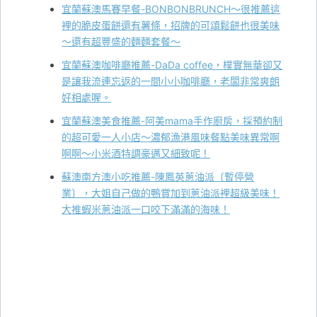
宜蘭蘇澳馬賽早餐-BONBONBRUNCH～很推薦這
裡的脆皮蛋餅還有薯條，招牌的可頌鬆餅也很美味
～還有超豐盛的麵麵套餐～
宜蘭蘇澳咖啡廳推薦-DaDa coffee，樸實無華卻又
是讓我流連忘返的一間小小咖啡廳，老闆非常爽朗
好相處喔。
宜蘭蘇澳美食推薦-阿美mama手作廚房，採預約制
的超可愛一人小店～濃郁漁港風味餐點美味異常啊
啊啊～小米酒特調豪邁又細致呢！
蘇澳南方澳小吃推薦-陳鳳英蔥油派〔暫停營
業〕，大姐自己做的鴨賞加到蔥油派裡超級美味！
大推蝦米蔥油派一口咬下滿滿的海味！