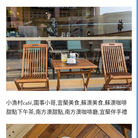
小漁村café,圍事小哥,宜蘭美食,蘇澳美食,蘇澳咖啡
甜點下午茶,南方澳甜點,南方澳咖啡廳,宜蘭伴手禮