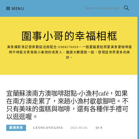
Skip
MENU
to
content
圍事小哥的幸福相框
美食攝影食記發表歡迎洽詢配合:0988570639。一個愛貓愛拍照愛美食愛咖啡還
時不時裝文青寫寫小東西的老男人，邀請大夥跟我一起，發現這世界更多的美
好。
宜蘭蘇澳南方澳咖啡甜點-小漁村café，如果
在南方澳走累了，來趟小漁村歇歇腳吧。不
只有美味的蛋糕與咖啡，還有各種伴手禮可
以逛逛喔。
蘇澳美食
LEONLOVEGINA
2021-05-01
0