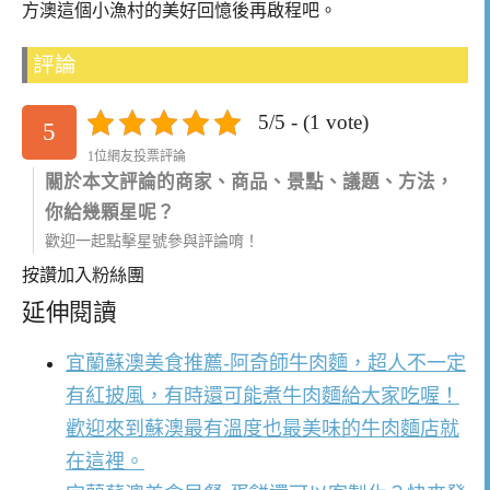
方澳這個小漁村的美好回憶後再啟程吧。
評論
5/5 - (1 vote)
5
1位網友投票評論
關於本文評論的商家、商品、景點、議題、方法，
你給幾顆星呢？
歡迎一起點擊星號參與評論唷！
按讚加入粉絲團
延伸閱讀
宜蘭蘇澳美食推薦-阿奇師牛肉麵，超人不一定
有紅披風，有時還可能煮牛肉麵給大家吃喔！
歡迎來到蘇澳最有溫度也最美味的牛肉麵店就
在這裡。