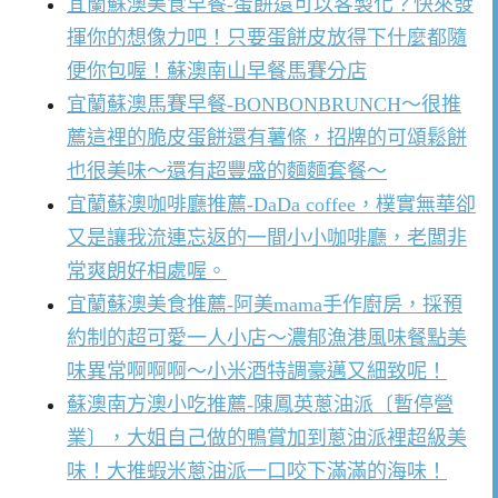
宜蘭蘇澳美食早餐-蛋餅還可以客製化？快來發
揮你的想像力吧！只要蛋餅皮放得下什麼都隨
便你包喔！蘇澳南山早餐馬賽分店
宜蘭蘇澳馬賽早餐-BONBONBRUNCH～很推
薦這裡的脆皮蛋餅還有薯條，招牌的可頌鬆餅
也很美味～還有超豐盛的麵麵套餐～
宜蘭蘇澳咖啡廳推薦-DaDa coffee，樸實無華卻
又是讓我流連忘返的一間小小咖啡廳，老闆非
常爽朗好相處喔。
宜蘭蘇澳美食推薦-阿美mama手作廚房，採預
約制的超可愛一人小店～濃郁漁港風味餐點美
味異常啊啊啊～小米酒特調豪邁又細致呢！
蘇澳南方澳小吃推薦-陳鳳英蔥油派〔暫停營
業〕，大姐自己做的鴨賞加到蔥油派裡超級美
味！大推蝦米蔥油派一口咬下滿滿的海味！