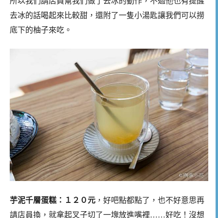
所以我們請店員幫我們做了去冰的動作，不過他也有提醒
去冰的話喝起來比較甜，還附了一隻小湯匙讓我們可以撈
底下的柚子來吃。
芋泥千層蛋糕：１２０元
，好吧點都點了，也不好意思再
請店員換，就拿起叉子切了一塊放進嘴裡……好吃！沒想