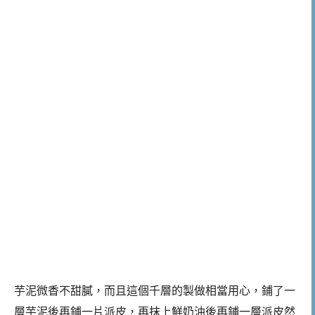
芋泥微香不甜膩，而且這個千層的製做相當用心，鋪了一
層芋泥後再鋪一片派皮，再抹上鮮奶油後再鋪一層派皮然